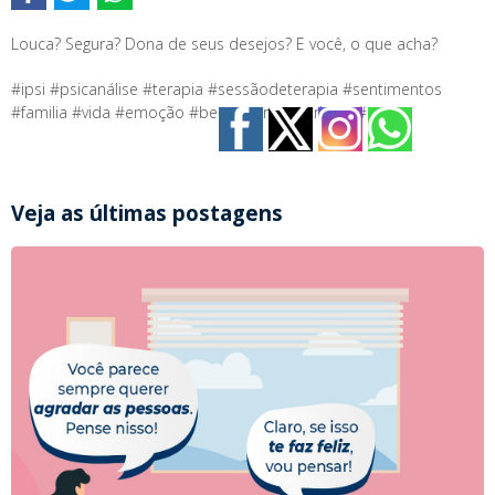
Louca? Segura? Dona de seus desejos? E você, o que acha?
#ipsi #psicanálise #terapia #sessãodeterapia #sentimentos
#familia #vida #emoção #bemestar #estarbem #anitta
Veja as últimas postagens