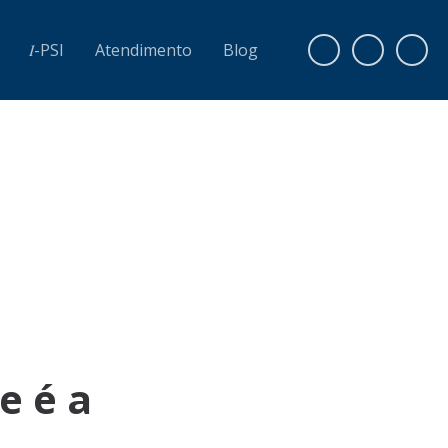
𝐼-PSI
Atendimento
Blog
e é a