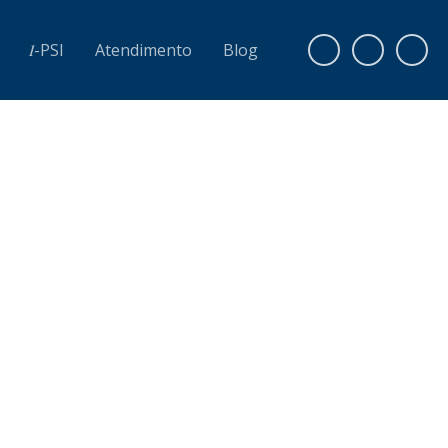
𝐼-PSI
Atendimento
Blog