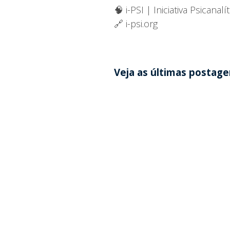
🧠 i-PSI | Iniciativa Psicanalít
🔗 i-psi.org
Veja as últimas postag