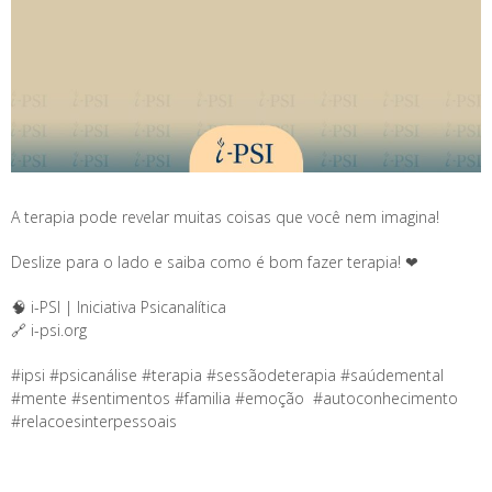
A terapia pode revelar muitas coisas que você nem imagina!
Deslize para o lado e saiba como é bom fazer terapia! ❤
🧠 i-PSI | Iniciativa Psicanalítica
🔗 i-psi.org
#ipsi #psicanálise #terapia #sessãodeterapia #saúdemental
#mente #sentimentos #familia #emoção #autoconhecimento
#relacoesinterpessoais