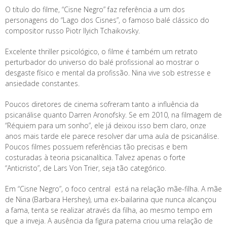
O título do filme, “Cisne Negro” faz referência a um dos
personagens do “Lago dos Cisnes”, o famoso balé clássico do
compositor russo Piotr Ilyich Tchaikovsky.
Excelente thriller psicológico, o filme é também um retrato
perturbador do universo do balé profissional ao mostrar o
desgaste físico e mental da profissão. Nina vive sob estresse e
ansiedade constantes.
Poucos diretores de cinema sofreram tanto a influência da
psicanálise quanto Darren Aronofsky. Se em 2010, na filmagem de
“Réquiem para um sonho”, ele já deixou isso bem claro, onze
anos mais tarde ele parece resolver dar uma aula de psicanálise.
Poucos filmes possuem referências tão precisas e bem
costuradas à teoria psicanalítica. Talvez apenas o forte
“Anticristo”, de Lars Von Trier, seja tão categórico.
Em “Cisne Negro”, o foco central está na relação mãe-filha. A mãe
de Nina (Barbara Hershey), uma ex-bailarina que nunca alcançou
a fama, tenta se realizar através da filha, ao mesmo tempo em
que a inveja. A ausência da figura paterna criou uma relação de