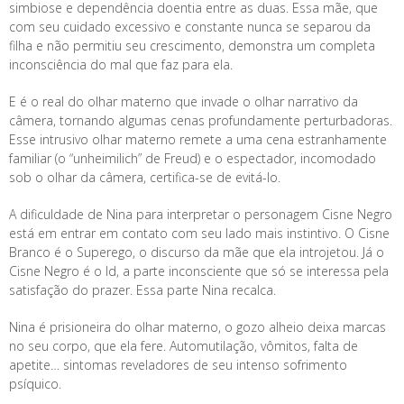
simbiose e dependência doentia entre as duas. Essa mãe, que
com seu cuidado excessivo e constante nunca se separou da
filha e não permitiu seu crescimento, demonstra um completa
inconsciência do mal que faz para ela.
E é o real do olhar materno que invade o olhar narrativo da
câmera, tornando algumas cenas profundamente perturbadoras.
Esse intrusivo olhar materno remete a uma cena estranhamente
familiar (o “unheimilich” de Freud) e o espectador, incomodado
sob o olhar da câmera, certifica-se de evitá-lo.
A dificuldade de Nina para interpretar o personagem Cisne Negro
está em entrar em contato com seu lado mais instintivo. O Cisne
Branco é o Superego, o discurso da mãe que ela introjetou. Já o
Cisne Negro é o Id, a parte inconsciente que só se interessa pela
satisfação do prazer. Essa parte Nina recalca.
Nina é prisioneira do olhar materno, o gozo alheio deixa marcas
no seu corpo, que ela fere. Automutilação, vômitos, falta de
apetite… sintomas reveladores de seu intenso sofrimento
psíquico.