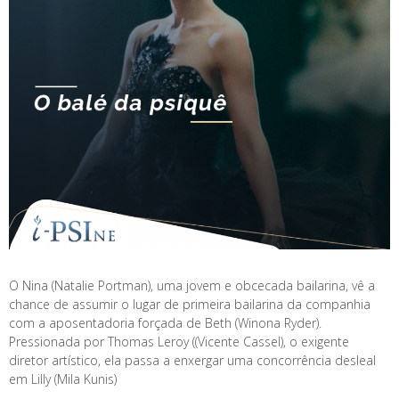
O Nina (Natalie Portman), uma jovem e obcecada bailarina, vê a
chance de assumir o lugar de primeira bailarina da companhia
com a aposentadoria forçada de Beth (Winona Ryder).
Pressionada por Thomas Leroy ((Vicente Cassel), o exigente
diretor artístico, ela passa a enxergar uma concorrência desleal
em Lilly (Mila Kunis)