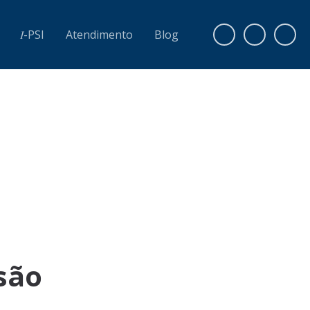
𝐼-PSI
Atendimento
Blog
são