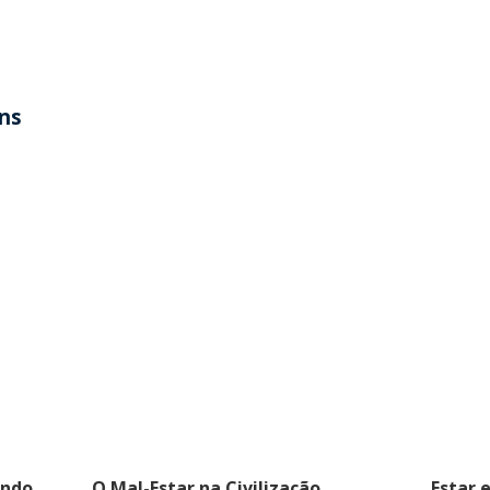
ens
indo
O Mal-Estar na Civilização
Estar 