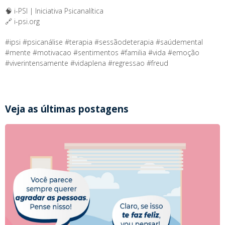
🧠 i-PSI | Iniciativa Psicanalítica
🔗 i-psi.org
#ipsi #psicanálise #terapia #sessãodeterapia #saúdemental
#mente #motivacao #sentimentos #familia #vida #emoção
#viverintensamente #vidaplena #regressao #freud
Veja as últimas postagens