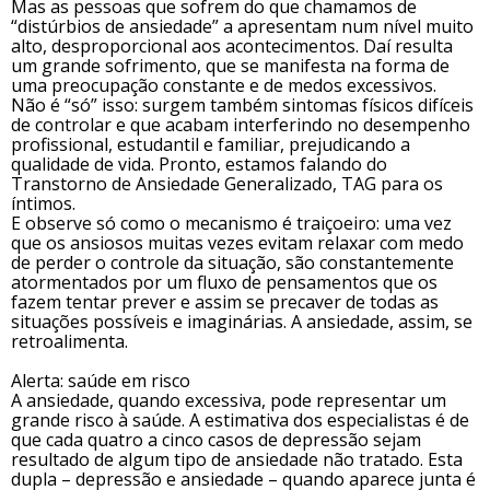
Mas as pessoas que sofrem do que chamamos de
“distúrbios de ansiedade” a apresentam num nível muito
alto, desproporcional aos acontecimentos. Daí resulta
um grande sofrimento, que se manifesta na forma de
uma preocupação constante e de medos excessivos.
Não é “só” isso: surgem também sintomas físicos difíceis
de controlar e que acabam interferindo no desempenho
profissional, estudantil e familiar, prejudicando a
qualidade de vida. Pronto, estamos falando do
Transtorno de Ansiedade Generalizado, TAG para os
íntimos.
E observe só como o mecanismo é traiçoeiro: uma vez
que os ansiosos muitas vezes evitam relaxar com medo
de perder o controle da situação, são constantemente
atormentados por um fluxo de pensamentos que os
fazem tentar prever e assim se precaver de todas as
situações possíveis e imaginárias. A ansiedade, assim, se
retroalimenta.
Alerta: saúde em risco
A ansiedade, quando excessiva, pode representar um
grande risco à saúde. A estimativa dos especialistas é de
que cada quatro a cinco casos de depressão sejam
resultado de algum tipo de ansiedade não tratado. Esta
dupla – depressão e ansiedade – quando aparece junta é