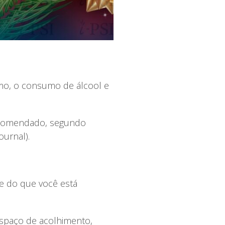
smo, o consumo de álcool e
 recomendado, segundo
ournal).
te do que você está
espaço de acolhimento,