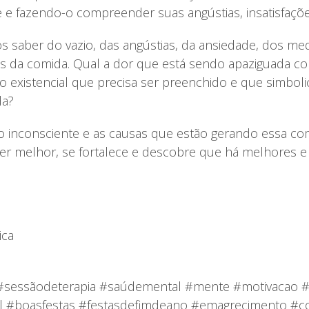
e e fazendo-o compreender suas angústias, insatisfaçõe
os saber do vazio, das angústias, da ansiedade, dos me
trás da comida. Qual a dor que está sendo apaziguada 
o existencial que precisa ser preenchido e que simbol
da?
 o inconsciente e as causas que estão gerando essa co
er melhor, se fortalece e descobre que há melhores e 
ica
a #sessãodeterapia #saúdemental #mente #motivacao #
 #boasfestas #festasdefimdeano #emagrecimento #c