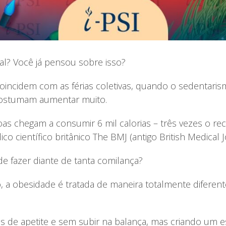
l? Você já pensou sobre isso?
coincidem com as férias coletivas, quando o sedentari
costumam aumentar muito.
soas chegam a consumir 6 mil calorias – três vezes o
o científico britânico The BMJ (antigo British Medical J
e fazer diante de tanta comilança?
o, a obesidade é tratada de maneira totalmente diferen
es de apetite e sem subir na balança, mas criando um 