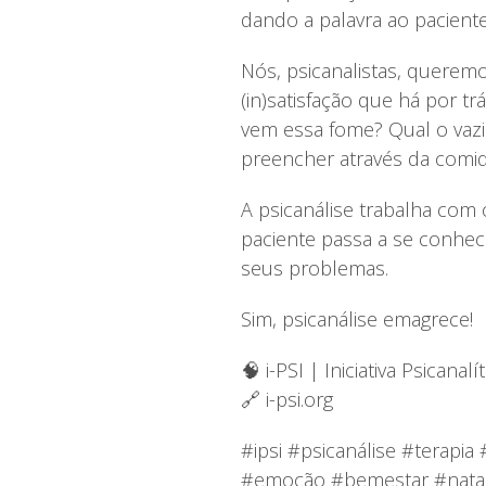
dando a palavra ao pacient
Nós, psicanalistas, querem
(in)satisfação que há por 
vem essa fome? Qual o vazi
preencher através da comi
A psicanálise trabalha com
paciente passa a se conhec
seus problemas.
Sim, psicanálise emagrece!
🧠 i-PSI | Iniciativa Psicanalít
🔗 i-psi.org
#ipsi #psicanálise #terapi
#emoção #bemestar #natal