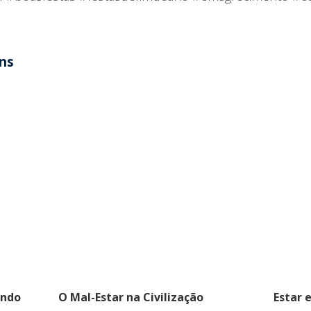
ens
indo
O Mal-Estar na Civilização
Estar 