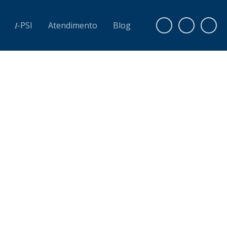
𝐼-PSI
Atendimento
Blog