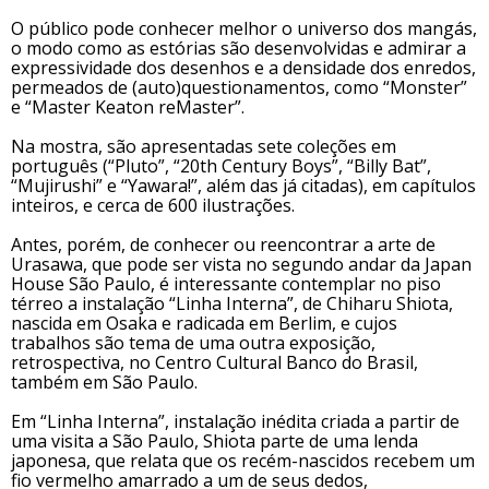
O público pode conhecer melhor o universo dos mangás,
o modo como as estórias são desenvolvidas e admirar a
expressividade dos desenhos e a densidade dos enredos,
permeados de (auto)questionamentos, como “Monster”
e “Master Keaton reMaster”.
Na mostra, são apresentadas sete coleções em
português (“Pluto”, “20th Century Boys”, “Billy Bat”,
“Mujirushi” e “Yawara!”, além das já citadas), em capítulos
inteiros, e cerca de 600 ilustrações.
Antes, porém, de conhecer ou reencontrar a arte de
Urasawa, que pode ser vista no segundo andar da Japan
House São Paulo, é interessante contemplar no piso
térreo a instalação “Linha Interna”, de Chiharu Shiota,
nascida em Osaka e radicada em Berlim, e cujos
trabalhos são tema de uma outra exposição,
retrospectiva, no Centro Cultural Banco do Brasil,
também em São Paulo.
Em “Linha Interna”, instalação inédita criada a partir de
uma visita a São Paulo, Shiota parte de uma lenda
japonesa, que relata que os recém-nascidos recebem um
fio vermelho amarrado a um de seus dedos,