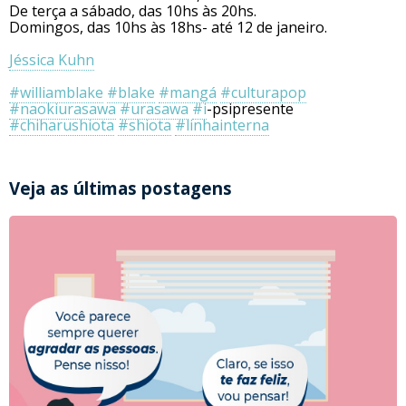
De terça a sábado, das 10hs às 20hs.
Domingos, das 10hs às 18hs- até 12 de janeiro.
Jéssica Kuhn
#williamblake
#blake
#mangá
#culturapop
#naokiurasawa
#urasawa
#i
-psipresente
#chiharushiota
#shiota
#linhainterna
Veja as últimas postagens