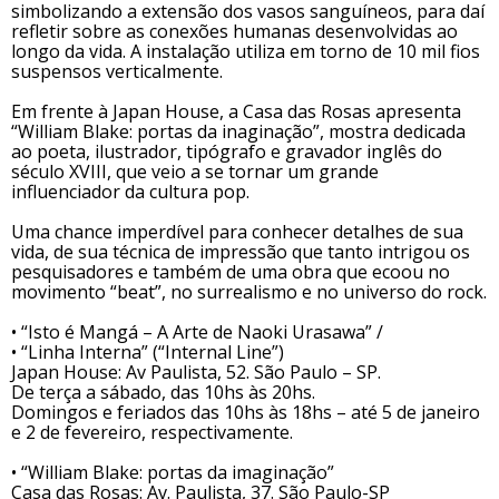
simbolizando a extensão dos vasos sanguíneos, para daí
refletir sobre as conexões humanas desenvolvidas ao
longo da vida. A instalação utiliza em torno de 10 mil fios
suspensos verticalmente.
Em frente à Japan House, a Casa das Rosas apresenta
“William Blake: portas da inaginação”, mostra dedicada
ao poeta, ilustrador, tipógrafo e gravador inglês do
século XVIII, que veio a se tornar um grande
influenciador da cultura pop.
Uma chance imperdível para conhecer detalhes de sua
vida, de sua técnica de impressão que tanto intrigou os
pesquisadores e também de uma obra que ecoou no
movimento “beat”, no surrealismo e no universo do rock.
• “Isto é Mangá – A Arte de Naoki Urasawa” /
• “Linha Interna” (“Internal Line”)
Japan House: Av Paulista, 52. São Paulo – SP.
De terça a sábado, das 10hs às 20hs.
Domingos e feriados das 10hs às 18hs – até 5 de janeiro
e 2 de fevereiro, respectivamente.
• “William Blake: portas da imaginação”
Casa das Rosas: Av. Paulista, 37. São Paulo-SP