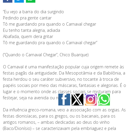
“Eu vejo a barra do dia surgindo
Pedindo pra gente cantar
Tô me guardando pra quando o Carnaval chegar
Eu tenho tanta alegria, adiada
Abafada, quem dera gritar
Tô me guardando pra quando o Carnaval chegar”
(“Quando o Carnaval Chegar”, Chico Buarque)
O Carnaval é uma manifestação popular cuja origem remete às
festas pagãs da antiguidade. Da Mesopotâmia e da Babilônia, a
festa herdou o seu caráter subversivo, no tocante à troca de
papéis sociais por meio das máscaras, fantasias e alegorias. É o
lugar e o momento onde as classes sociais se misturam para
festejar, seja na avenida ou nos blocos carnavalescos.
Da influência greco-romana, veio a associação com as orgias. As
festas dionisíacas, para os gregos, ou os bacanais, para os
antigos romanos, – ambas dedicadas ao deus do vinho
(Baco/Dionísio) – se caracterizavam pela embriaguez e pela