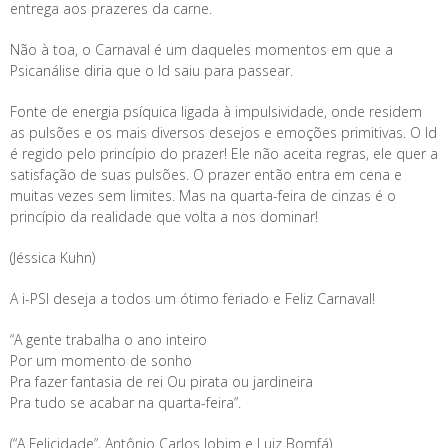
entrega aos prazeres da carne.
Não à toa, o Carnaval é um daqueles momentos em que a
Psicanálise diria que o Id saiu para passear.
Fonte de energia psíquica ligada à impulsividade, onde residem
as pulsões e os mais diversos desejos e emoções primitivas. O Id
é regido pelo princípio do prazer! Ele não aceita regras, ele quer a
satisfação de suas pulsões. O prazer então entra em cena e
muitas vezes sem limites. Mas na quarta-feira de cinzas é o
princípio da realidade que volta a nos dominar!
(Jéssica Kuhn)
A i-PSI deseja a todos um ótimo feriado e Feliz Carnaval!
“A gente trabalha o ano inteiro
Por um momento de sonho
Pra fazer fantasia de rei Ou pirata ou jardineira
Pra tudo se acabar na quarta-feira”.
(“A Felicidade”, Antônio Carlos Jobim e Luiz Bomfá)