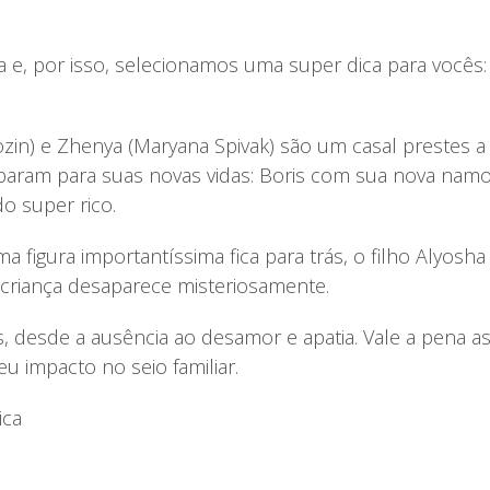
ca e, por isso, selecionamos uma super dica para vocês
zin) e Zhenya (Maryana Spivak) são um casal prestes a 
eparam para suas novas vidas: Boris com sua nova namor
 super rico.
a figura importantíssima fica para trás, o filho Alyosha
a criança desaparece misteriosamente.
as, desde a ausência ao desamor e apatia. Vale a pena assi
eu impacto no seio familiar.
ica