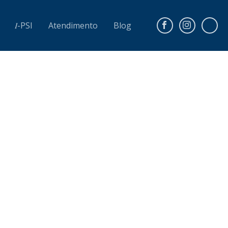
𝐼-PSI
Atendimento
Blog