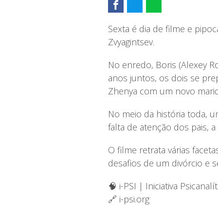
Sexta é dia de filme e pipo
Zvyagintsev.
No enredo, Boris (Alexey Ro
anos juntos, os dois se pr
Zhenya com um novo marido
No meio da história toda, um
falta de atenção dos pais, 
O filme retrata várias facet
desafios de um divórcio e s
🧠 i-PSI | Iniciativa Psicanalít
🔗 i-psi.org