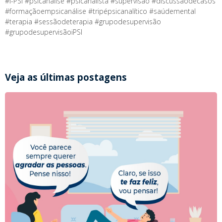
#i-PSI #psicanálise #psicanalista #supervisão #discussãodecasos
#formaçãoempsicanálise #tripépsicanalítico #saúdemental
#terapia #sessãodeterapia #grupodesupervisão
#grupodesupervisãoiPSI
Veja as últimas postagens