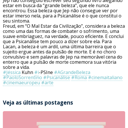
Jep não conseguiu escrever seu segundo livro alegando
estar em busca da “grande beleza”, que ele nunca
encontrou. Essa beleza que Jep não consegue ver por
estar imerso nela, para a Psicanálise é o que constitui o
seu sintoma.
Freud, em “O Mal Estar da Civilização”, considera a beleza
como uma das formas de combater o sofrimento, uma
suave embriaguez, na verdade, pouco eficiente. E conclui
que a Psicanálise tem pouco a dizer sobre ela. Para
Lacan, a beleza é um ardil, uma última barreira que o
sujeito ergue antes da pulsão de morte. E é no choro
convulsivo e sem palavras de Jep na memorável cena do
enterro que a pulsão de morte comemora sua vitória
sobre a vida.
#Jéssica
Kuhn
#i
-PSIne
#AGrandeBeleza
#PaoloSorrentino
#Psicanálise
#Roma
#cinemaitaliano
#cinemaeuropeu
#arte
Veja as últimas postagens