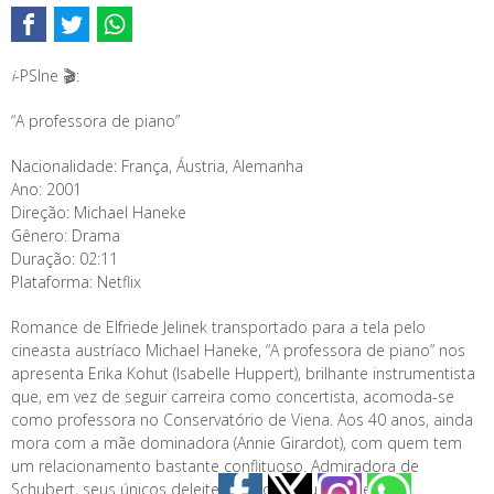
i
-PSIne 🎬:
“A professora de piano”
Nacionalidade: França, Áustria, Alemanha
Ano: 2001
Direção: Michael Haneke
Gênero: Drama
Duração: 02:11
Plataforma: Netflix
Romance de Elfriede Jelinek transportado para a tela pelo
cineasta austríaco Michael Haneke, “A professora de piano” nos
apresenta Erika Kohut (Isabelle Huppert), brilhante instrumentista
que, em vez de seguir carreira como concertista, acomoda-se
como professora no Conservatório de Viena. Aos 40 anos, ainda
mora com a mãe dominadora (Annie Girardot), com quem tem
um relacionamento bastante conflituoso. Admiradora de
Schubert, seus únicos deleites são o voyeurismo e a