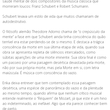
saúde mental de dois compositores da música clássica que
morreram loucos: Franz Schubert e Robert Schumann.
Schubert levava um estilo de vida que muitos chamariam de
autodestrutivo.
O filósofo alemão Theodore Adorno chama de “o crepúsculo da
mente” a fase em que Schubert ainda tinha consciência do quão
terrível era estar perdendo-se de si mesmo. E destaca a trágica
consciência da morte em sua última etapa de vida, quando sua
obra se apresenta repleta de silêncios intercalados, como
súbitas aparições de uma morte iminente. Sua obra final é como
um passeio por uma paisagem desértica devastada pela morte,
não por sua própria morte, mas pela Morte em si, com letra
maiúscula. É música com consciência do vazio.
Erika deixa entrever que tem contemplado essa paisagem
desértica, uma espécie de panorâmica do vazio e da plenitude
ao mesmo tempo, quando afirma que nenhum crítico musical
entende realmente o “Réquiem” de Mozart, já que este é um hino
ao indeterminado, ao inefável. Algo que ela parece conhecer bem
de perto.