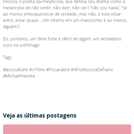
Pessoa, o poeta da melancolia, que definia seu drama como a
melancolia de não sentir, não viver, não ser ( “não sou nada”, “se
ao menos enlouquecesse de verdade, mas não, é este estar
entre, estar quase… Um interno em um manicômio é ao menos
alguém”).
Eis, portanto, um filme forte e difícil de digerir: um verdadeiro
soco no estômago.
Tags:
#JéssicaKuhn #i-PSIne #Psicanálise #AProfessoraDePiano
#MichaelHaneke
Veja as últimas postagens