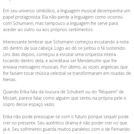
Em seu universo simbólico, a linguagem musical desempenha um
papel protagonista. Ela não perde a linguagem como ocorreu
com Schumann, mas tampouco a linguagem lhe serve para
aceder ao outro ou aos próprios sentimentos.
Interessante lembrar que Schumann começou escutando a nota
dó dentro de sua cabeça. Logo ao dó se juntou o fá sustenido.
Uns dias depois, começou a escutar uma orquesta inteira
tocando dentro dela, e acreditava ser Mendelsohn que lhe
enviava mensagens musicais. Por último, as vozes angelicais que
lhe faziam tocar música celestial se transformaram em risadas de
hienas.
Quando Erika fala da loucura de Schubert ou do “Réquiem” de
Mozart, parece falar como alguém que sentiu na própria pele o
sopro desse espaço vazio.
Erika não pode preocupar-se com o futuro porque sequer pode
crer no presente. Seu autêntico drama é não poder crer no que
já é. Seu sofrimento guarda muitos paralelos com o de Fernando