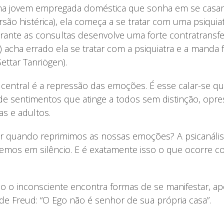
ma jovem empregada doméstica que sonha em se casar
ão histérica), ela começa a se tratar com uma psiquiatr
urante as consultas desenvolve uma forte contratransf
) acha errado ela se tratar com a psiquiatra e a manda f
Settar Tanriögen).
central é a repressão das emoções. É esse calar-se q
 sentimentos que atinge a todos sem distinção, opre
s e adultos.
er quando reprimimos as nossas emoções? A psicanál
os em silêncio. E é exatamente isso o que ocorre 
 o inconsciente encontra formas de se manifestar, ape
 de Freud: “O Ego não é senhor de sua própria casa”.