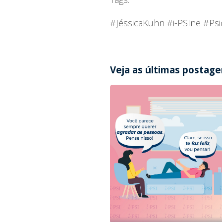
#JéssicaKuhn #i-PSIne #P
Veja as últimas postag