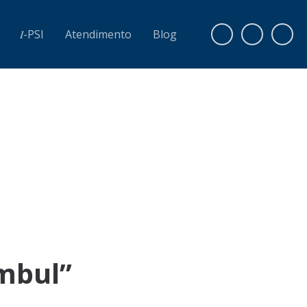
𝐼-PSI
Atendimento
Blog
ambul”