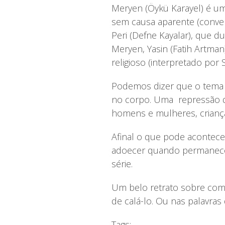
Meryen (Öykü Karayel) é u
sem causa aparente (convers
Peri (Defne Kayalar), que d
Meryen, Yasin (Fatih Artman
religioso (interpretado por 
Podemos dizer que o tema 
no corpo. Uma repressão de
homens e mulheres, criança
Afinal o que pode acontec
adoecer quando permanecem
série.
Um belo retrato sobre como
de calá-lo. Ou nas palavras
Tags: