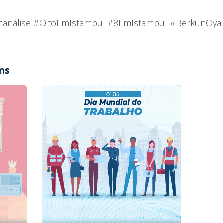
sicanálise #OitoEmIstambul #8EmIstambul #BerkunOya
ens