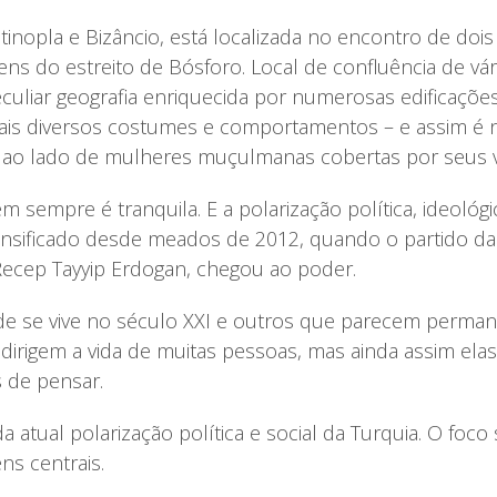
ntinopla e Bizâncio, está localizada no encontro de doi
ens do estreito de Bósforo. Local de confluência de vá
eculiar geografia enriquecida por numerosas edificações
mais diversos costumes e comportamentos – e assim é 
s ao lado de mulheres muçulmanas cobertas por seus 
m sempre é tranquila. E a polarização política, ideológic
ensificado desde meados de 2012, quando o partido da
 Recep Tayyip Erdogan, chegou ao poder.
e se vive no século XXI e outros que parecem permane
o dirigem a vida de muitas pessoas, mas ainda assim e
 de pensar.
a atual polarização política e social da Turquia. O foco 
ns centrais.