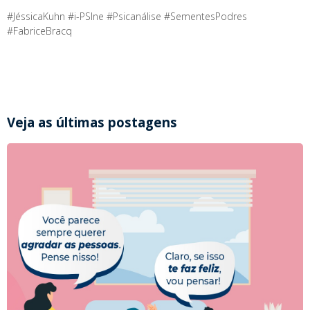
#JéssicaKuhn #i-PSIne #Psicanálise #SementesPodres
#FabriceBracq
Veja as últimas postagens