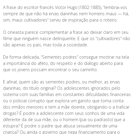
A frase do escritor francês Victor Hugo (1802-1885), “lembrai-vos
sempre de que não há ervas daninhas nem homens maus — há,
sim, maus cultivadores” serviu de inspiração para o roteiro.
O cineasta parece complementar a frase ao deixar claro em seu
filme que ninguém nasce delinquente. E que os “cultivadores” não
são apenas os pais, mas toda a sociedade.
De forma delicada, “Sementes podres” consegue mostrar na tela
a importância do afeto, do respeito e do diálogo aberto para
que os jovens possam encontrar o seu caminho.
E afinal, quem são as sementes podres, ou melhor, as ervas
daninhas, do título original? Os adolescentes ignorados pelo
sistema com suas famílias em constantes dificuldades financeiras
ou o policial corrupto que explora um garoto que toma conta
dos irmãos menores e tem a mãe doente, obrigando-o a traficar
drogas? É podre a adolescente com seus sonhos de uma vida
diferente da de sua mãe, ou o homem (pai ou padrasto) que a
estupra? É podre o padre que abusa sexualmente de uma
criança? Ou ainda o governo que nega financiamento para o