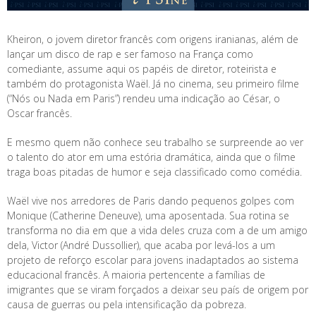
Kheiron, o jovem diretor francês com origens iranianas, além de
lançar um disco de rap e ser famoso na França como
comediante, assume aqui os papéis de diretor, roteirista e
também do protagonista Waël. Já no cinema, seu primeiro filme
(“Nós ou Nada em Paris”) rendeu uma indicação ao César, o
Oscar francês.
E mesmo quem não conhece seu trabalho se surpreende ao ver
o talento do ator em uma estória dramática, ainda que o filme
traga boas pitadas de humor e seja classificado como comédia.
Waël vive nos arredores de Paris dando pequenos golpes com
Monique (Catherine Deneuve), uma aposentada. Sua rotina se
transforma no dia em que a vida deles cruza com a de um amigo
dela, Victor (André Dussollier), que acaba por levá-los a um
projeto de reforço escolar para jovens inadaptados ao sistema
educacional francês. A maioria pertencente a famílias de
imigrantes que se viram forçados a deixar seu país de origem por
causa de guerras ou pela intensificação da pobreza.