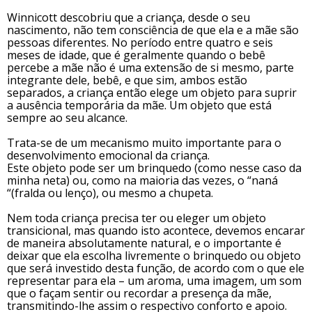
Winnicott descobriu que a criança, desde o seu
nascimento, não tem consciência de que ela e a mãe são
pessoas diferentes. No período entre quatro e seis
meses de idade, que é geralmente quando o bebê
percebe a mãe não é uma extensão de si mesmo, parte
integrante dele, bebê, e que sim, ambos estão
separados, a criança então elege um objeto para suprir
a ausência temporária da mãe. Um objeto que está
sempre ao seu alcance.
Trata-se de um mecanismo muito importante para o
desenvolvimento emocional da criança.
Este objeto pode ser um brinquedo (como nesse caso da
minha neta) ou, como na maioria das vezes, o “naná
“(fralda ou lenço), ou mesmo a chupeta.
Nem toda criança precisa ter ou eleger um objeto
transicional, mas quando isto acontece, devemos encarar
de maneira absolutamente natural, e o importante é
deixar que ela escolha livremente o brinquedo ou objeto
que será investido desta função, de acordo com o que ele
representar para ela – um aroma, uma imagem, um som
que o façam sentir ou recordar a presença da mãe,
transmitindo-lhe assim o respectivo conforto e apoio.