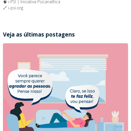
🧠 i-PSI | Iniciativa Psicanalítica
🔗 i-psi.org
Veja as últimas postagens