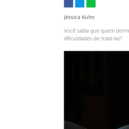
Jéssica Kuhn
Você sabia que quem dorme
dificuldades de tratá-las?