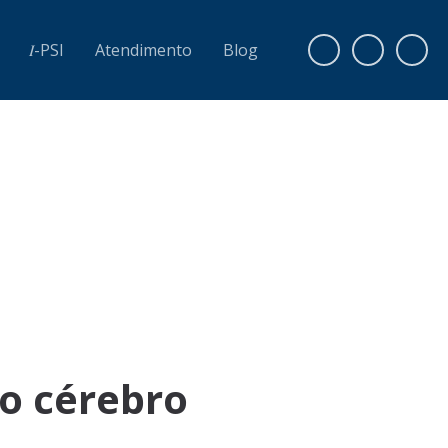
𝐼-PSI
Atendimento
Blog
 o cérebro