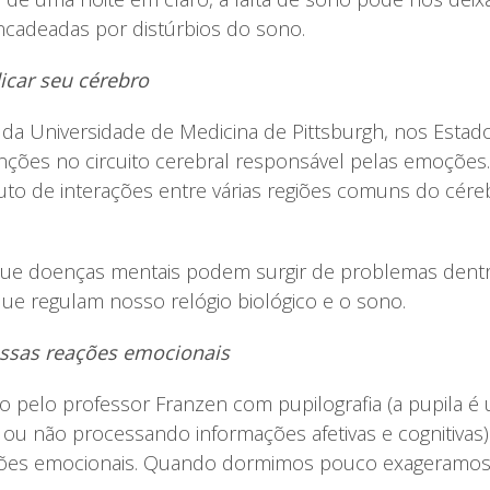
ncadeadas por distúrbios do sono.
icar seu cérebro
 da Universidade de Medicina de Pittsburgh, nos Esta
unções no circuito cerebral responsável pelas emoções.
to de interações entre várias regiões comuns do cére
 que doenças mentais podem surgir de problemas dentro
que regulam nosso relógio biológico e o sono.
ossas reações emocionais
pelo professor Franzen com pupilografia (a pupila é
 ou não processando informações afetivas e cognitiva
ções emocionais. Quando dormimos pouco exageramos 