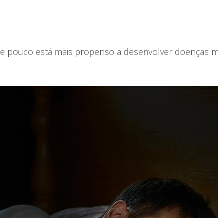
 pouco está mais propenso a desenvolver doenças me