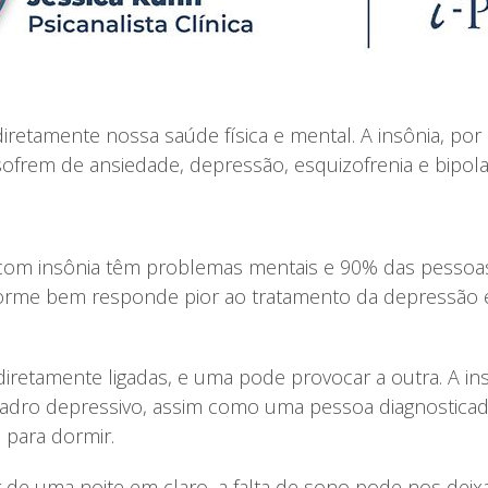
diretamente nossa saúde física e mental. A insônia, po
rem de ansiedade, depressão, esquizofrenia e bipolar
com insônia têm problemas mentais e 90% das pesso
orme bem responde pior ao tratamento da depressão e
iretamente ligadas, e uma pode provocar a outra. A ins
dro depressivo, assim como uma pessoa diagnostica
 para dormir.
de uma noite em claro, a falta de sono pode nos deixar