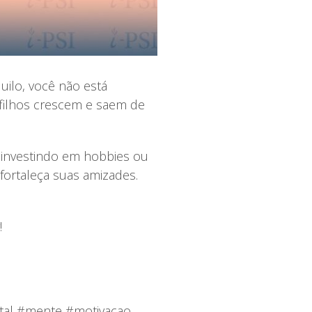
uilo, você não está
filhos crescem e saem de
 investindo em hobbies ou
fortaleça suas amizades.
!
ntal #mente #motivacao