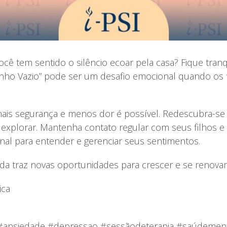
cê tem sentido o silêncio ecoar pela casa? Fique tranq
inho Vazio” pode ser um desafio emocional quando os 
mais segurança e menos dor é possível. Redescubra-se
 explorar. Mantenha contato regular com seus filhos e 
al para entender e gerenciar seus sentimentos.
da traz novas oportunidades para crescer e se renovar
ica
ia #ansiedade #depressao #sessãodeterapia #saúdeme