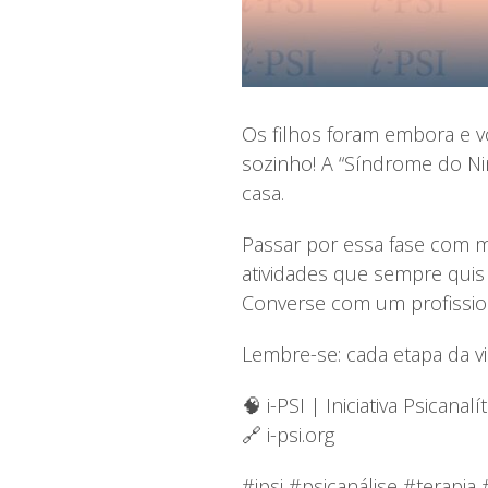
Os filhos foram embora e vo
sozinho! A “Síndrome do N
casa.
Passar por essa fase com 
atividades que sempre quis
Converse com um profission
Lembre-se: cada etapa da vi
🧠 i-PSI | Iniciativa Psicanalít
🔗 i-psi.org
#ipsi #psicanálise #terap