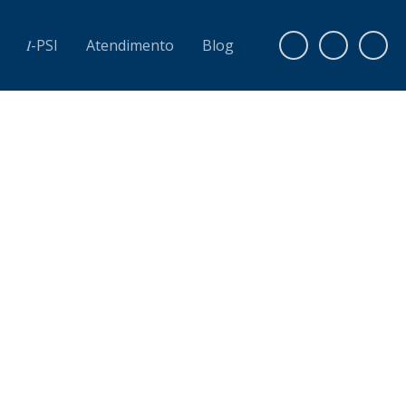
𝐼-PSI
Atendimento
Blog