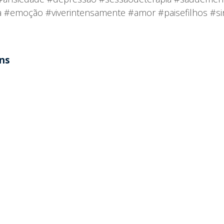
da #emoção #viverintensamente #amor #paisefilhos #
ens