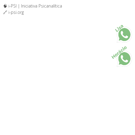
🧠 i-PSI | Iniciativa Psicanalítica
🔗 i-psi.org
Lisa
Horácio
Todos os direitos reservados • 2026