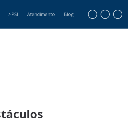
𝐼-PSI
Atendimento
Blog
stáculos